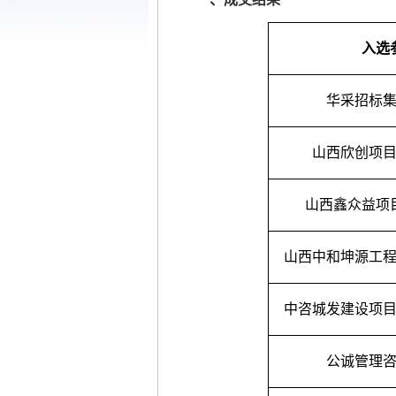
入选
华采招标
山西欣创项
山西鑫众益项
山西中和坤源工
中咨城发建设项
公诚管理